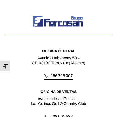
OFICINA CENTRAL
Avenida Habaneras 50 –
CP. 03182 Torrevieja (Alicante)
Alternar tamaño de letra
966 706 007
OFICINA DE VENTAS
Avenida de las Colinas –
Las Colinas Golf & Country Club
609 661 528